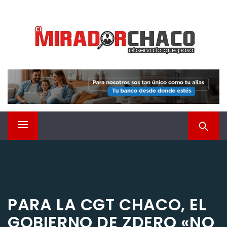
Saltar
EL MIRADOR CHACO
al
contenido
Observá lo que pasa
Menú
principal
PARA LA CGT CHACO, EL
GOBIERNO DE ZDERO «NO