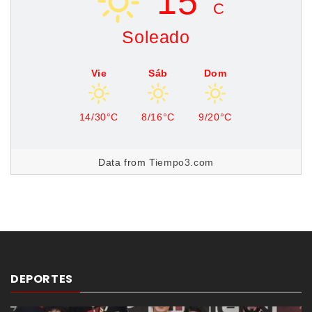
15°
C
Soleado
Vie
Sáb
Dom
14/30°C
8/16°C
9/20°C
Data from
Tiempo3.com
DEPORTES