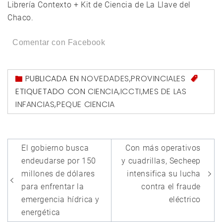
Librería Contexto + Kit de Ciencia de La Llave del
Chaco.
Comentar con Facebook
PUBLICADA EN
NOVEDADES
,
PROVINCIALES
ETIQUETADO CON
CIENCIA
,
ICCTI
,
MES DE LAS
INFANCIAS
,
PEQUE CIENCIA
Navegación
El gobierno busca
Con más operativos
de
endeudarse por 150
y cuadrillas, Secheep
entradas
millones de dólares
intensifica su lucha
para enfrentar la
contra el fraude
emergencia hídrica y
eléctrico
energética