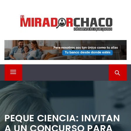
Saltar
EL MIRADOR CHACO
al
contenido
Observá lo que pasa
Menú
principal
PEQUE CIENCIA: INVITAN
A UN CONCURSO PARA