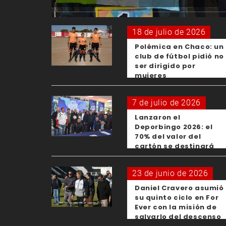
18 de julio de 2026
Polémica en Chaco: un
club de fútbol pidió no
ser dirigido por
mujeres
7 de julio de 2026
Lanzaron el
Deporbingo 2026: el
70% del valor del
cartón se destinará
para los clubes
23 de junio de 2026
Daniel Cravero asumió
su quinto ciclo en For
Ever con la misión de
salvarlo del descenso