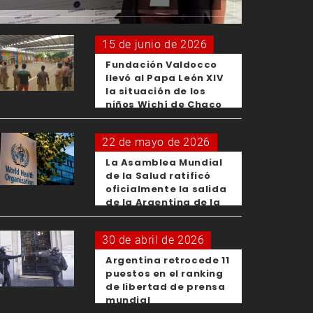
15 de junio de 2026
Fundación Valdocco
llevó al Papa León XIV
la situación de los
niños Wichí de Chaco
22 de mayo de 2026
La Asamblea Mundial
de la Salud ratificó
oficialmente la salida
de la Argentina de la
OMS
30 de abril de 2026
Argentina retrocede 11
puestos en el ranking
de libertad de prensa
mundial