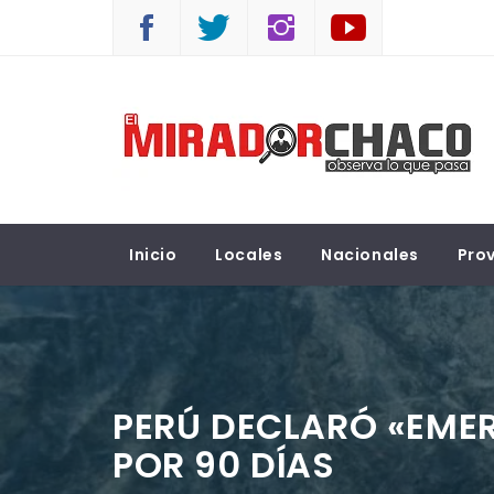
Saltar
al
contenido
EL MIRADOR CHACO
Observá lo que pasa
Inicio
Locales
Nacionales
Prov
PERÚ DECLARÓ «EME
POR 90 DÍAS