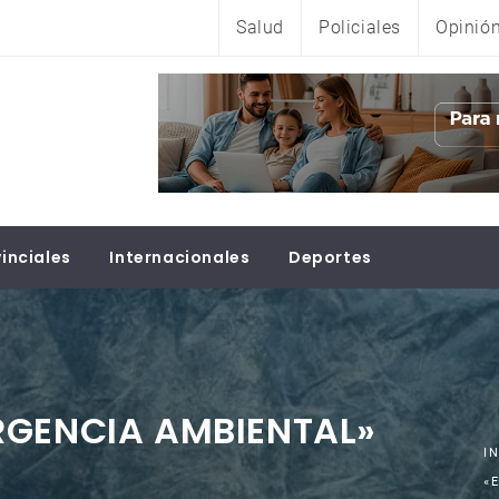
Salud
Policiales
Opinió
inciales
Internacionales
Deportes
RGENCIA AMBIENTAL»
I
«