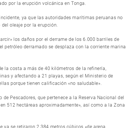
do por la erupción volcánica en Tonga.
 incidente, ya que las autoridades marítimas peruanas no
del oleaje por la erupción.
arcir» los daños por el derrame de los 6.000 barriles de
 el petróleo derramado se desplaza con la corriente marina
de la costa a más de 40 kilómetros de la refinería,
nas y afectando a 21 playas, según el Ministerio de
llas porque tienen calificación «no saludable».
o de Pescadores, que pertenece a la Reserva Nacional del
, «en 512 hectáreas aproximadamente», así como a la Zona
 ya se retiraron 2.384 metros cúbicos «de arena