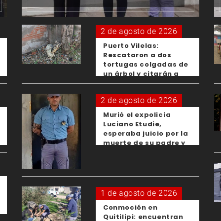
2 de agosto de 2026
Puerto Vilelas:
Rescataron a dos
tortugas colgadas de
un árbol y citarán a
los padres de los
menores responsables
2 de agosto de 2026
Murió el expolicía
Luciano Etudie,
esperaba juicio por la
muerte de su padre y
el femicidio de su
expareja
1 de agosto de 2026
Conmoción en
Quitilipi: encuentran