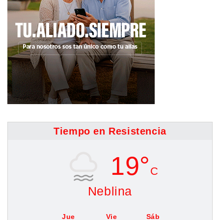
Tiempo en Resistencia
19°
C
Neblina
Jue
Vie
Sáb