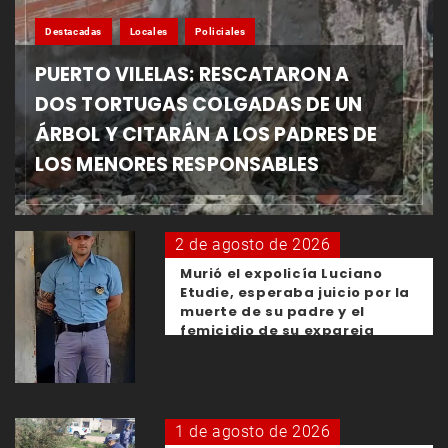
Destacadas
Locales
Policiales
PUERTO VILELAS: RESCATARON A
DOS TORTUGAS COLGADAS DE UN
ÁRBOL Y CITARÁN A LOS PADRES DE
LOS MENORES RESPONSABLES
2 de agosto de 2026
Murió el expolicía Luciano
Etudie, esperaba juicio por la
muerte de su padre y el
femicidio de su expareja
1 de agosto de 2026