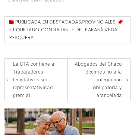
PUBLICADA EN
DESTACADAS
,
PROVINCIALES
ETIQUETADO CON
BAJANTE DEL PARANÁ
,
VEDA
PESQUERA
Navegación
La CTA contiene a
Abogados del Chaco
de
Trabajadores
decimos no a la
entradas
legislativos sin
colegiación
representatividad
obligatoria y
gremial
arancelada