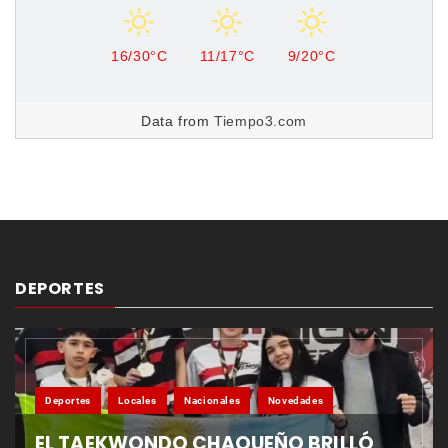
16/30°C
11/17°C
9/20°C
Data from
Tiempo3.com
DEPORTES
Deportes
Locales
Nacionales
Novedades
EL TAEKWONDO CHAQUEÑO BRILLÓ