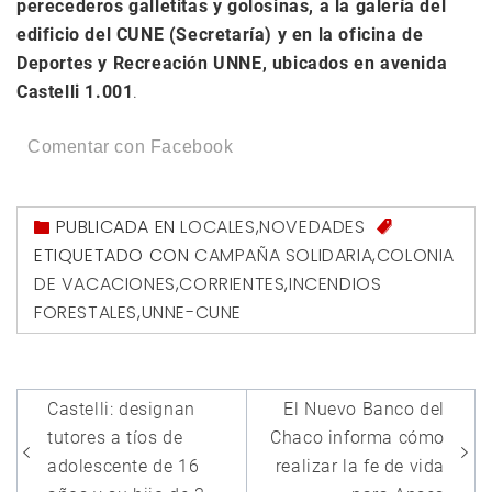
perecederos galletitas y golosinas, a la galería del
edificio del CUNE (Secretaría) y en la oficina de
Deportes y Recreación UNNE, ubicados en avenida
Castelli 1.001
.
Comentar con Facebook
PUBLICADA EN
LOCALES
,
NOVEDADES
ETIQUETADO CON
CAMPAÑA SOLIDARIA
,
COLONIA
DE VACACIONES
,
CORRIENTES
,
INCENDIOS
FORESTALES
,
UNNE-CUNE
Navegación
Castelli: designan
El Nuevo Banco del
de
tutores a tíos de
Chaco informa cómo
entradas
adolescente de 16
realizar la fe de vida