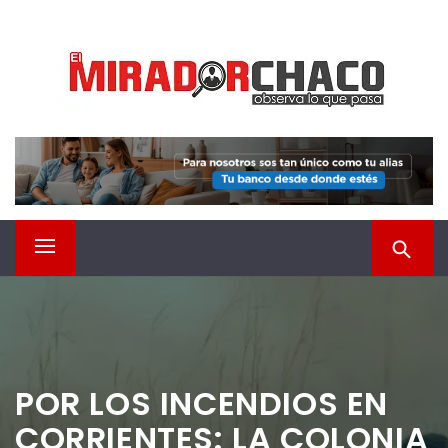
Saltar
EL MIRADOR CHACO
al
contenido
Observá lo que pasa
Menú
principal
POR LOS INCENDIOS EN
CORRIENTES: LA COLONIA