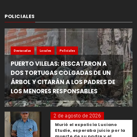
POLICIALES
Destacadas
Locales
Policiales
PUERTO VILELAS: RESCATARON A
DOS TORTUGAS COLGADAS DE UN
ÁRBOL Y CITARÁN A LOS PADRES DE
LOS MENORES RESPONSABLES
2 de agosto de 2026
Murió el expolicía Luciano
Etudie, esperaba juicio por la
muerte de su padre y el