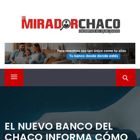
Saltar
EL MIRADOR CHACO
al
contenido
Observá lo que pasa
Menú
principal
EL NUEVO BANCO DEL
CHACO INFORMA CÓMO