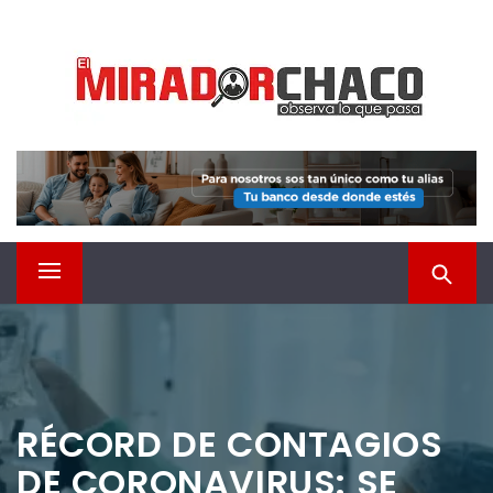
Saltar
EL MIRADOR CHACO
al
contenido
Observá lo que pasa
Menú
principal
RÉCORD DE CONTAGIOS
DE CORONAVIRUS: SE