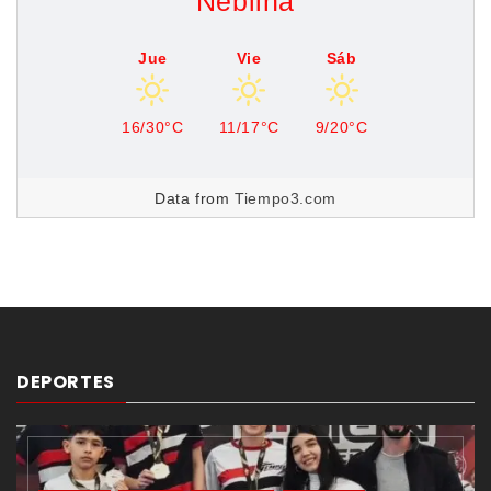
Neblina
Jue
Vie
Sáb
16/30°C
11/17°C
9/20°C
Data from
Tiempo3.com
DEPORTES