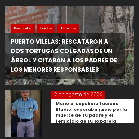
Destacadas
Locales
Policiales
PUERTO VILELAS: RESCATARON A
DOS TORTUGAS COLGADAS DE UN
ÁRBOL Y CITARÁN A LOS PADRES DE
LOS MENORES RESPONSABLES
2 de agosto de 2026
Murió el expolicía Luciano
Etudie, esperaba juicio por la
muerte de su padre y el
femicidio de su expareja