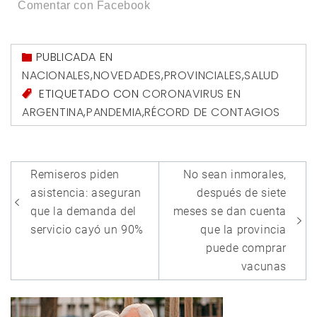
Comentar con Facebook
PUBLICADA EN
NACIONALES
,
NOVEDADES
,
PROVINCIALES
,
SALUD
ETIQUETADO CON
CORONAVIRUS EN
ARGENTINA
,
PANDEMIA
,
RÉCORD DE CONTAGIOS
Navegación
Remiseros piden
No sean inmorales,
de
asistencia: aseguran
después de siete
entradas
que la demanda del
meses se dan cuenta
servicio cayó un 90%
que la provincia
puede comprar
vacunas