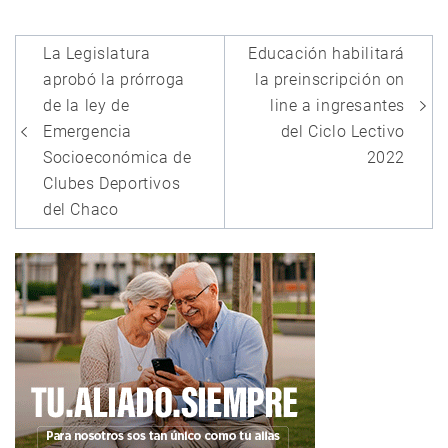
Navegación
La Legislatura
Educación habilitará
de
aprobó la prórroga
la preinscripción on
entradas
de la ley de
line a ingresantes
Emergencia
del Ciclo Lectivo
Socioeconómica de
2022
Clubes Deportivos
del Chaco