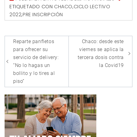
ETIQUETADO CON
CHACO
,
CICLO LECTIVO
2022
,
PRE INSCRIPCIÓN
Navegación
Reparte panfletos
Chaco: desde este
de
para ofrecer su
viernes se aplica la
entradas
servicio de delivery:
tercera dosis contra
“No lo hagas un
la Covid19
bollito y lo tires al
piso”