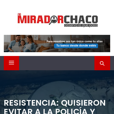
Saltar
EL MIRADOR CHACO
al
contenido
Observá lo que pasa
Menú
principal
RESISTENCIA: QUISIERON
EVITAR A LA POLICÍA Y