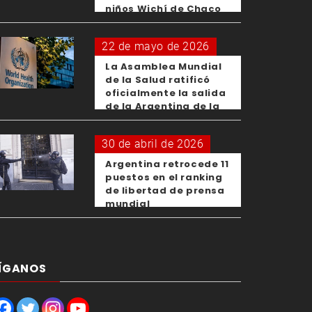
niños Wichí de Chaco
22 de mayo de 2026
La Asamblea Mundial
de la Salud ratificó
oficialmente la salida
de la Argentina de la
OMS
30 de abril de 2026
Argentina retrocede 11
puestos en el ranking
de libertad de prensa
mundial
ÍGANOS