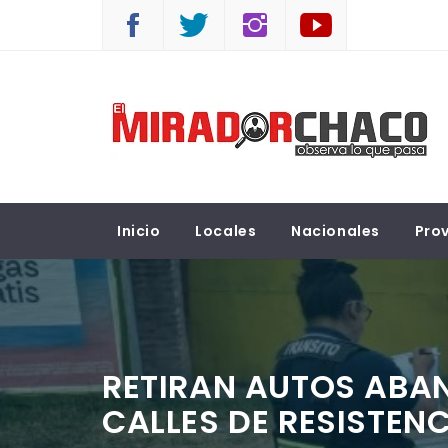
Saltar
al
contenido
EL MIRADOR CHACO
Observá lo que pasa
Inicio
Locales
Nacionales
Prov
RETIRAN AUTOS ABA
CALLES DE RESISTEN