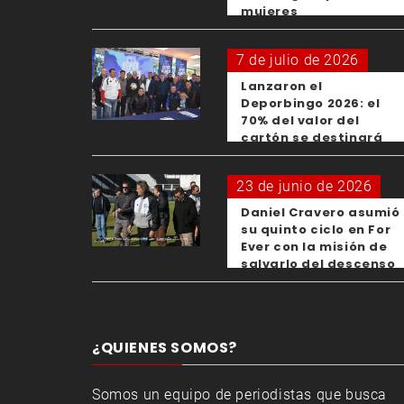
mujeres
7 de julio de 2026
Lanzaron el
Deporbingo 2026: el
70% del valor del
cartón se destinará
para los clubes
23 de junio de 2026
Daniel Cravero asumió
su quinto ciclo en For
Ever con la misión de
salvarlo del descenso
¿QUIENES SOMOS?
Somos un equipo de periodistas que busca