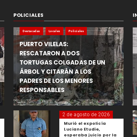
POLICIALES
I
Destacadas
Locales
Policiales
PUERTO VILELAS:
RESCATARON A DOS
TORTUGAS COLGADAS DE UN
ÁRBOL Y CITARÁN A LOS
PADRES DE LOS MENORES
RESPONSABLES
2 de agosto de 2026
Murió el expolicía
Luciano Etudie,
esperaba juicio por la