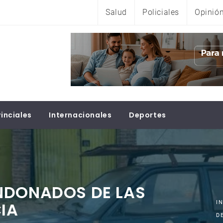
Salud
Policiales
Opinió
inciales
Internacionales
Deportes
NDONADOS DE LAS
CIA
I
D