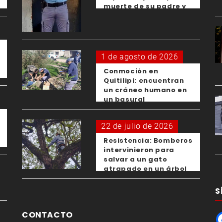
muerte de su padre y
el femicidio de su
expareja
1 de agosto de 2026
Conmoción en
Quitilipi: encuentran
un cráneo humano en
un basural
22 de julio de 2026
Resistencia: Bomberos
intervinieron para
salvar a un gato
atrapado en un árbol
S
CONTACTO