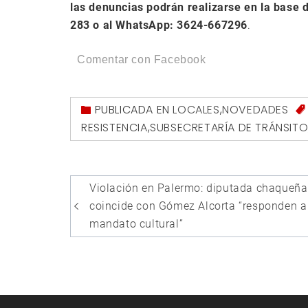
las denuncias podrán realizarse en la base 
283 o al WhatsApp: 3624-667296
.
Comentar con Facebook
PUBLICADA EN
LOCALES
,
NOVEDADES
RESISTENCIA
,
SUBSECRETARÍA DE TRÁNSIT
Navegación
Violación en Palermo: diputada chaqueña
de
coincide con Gómez Alcorta “responden a
entradas
mandato cultural”