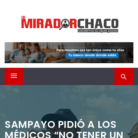
Saltar
EL MIRADOR CHACO
al
contenido
Observá lo que pasa
Menú
principal
SAMPAYO PIDIÓ A LOS
MÉDICOS “NO TENER UN