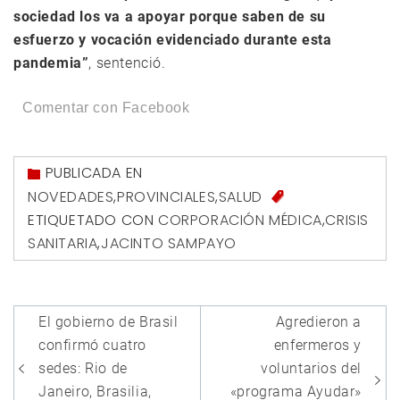
sociedad los va a apoyar porque saben de su
esfuerzo y vocación evidenciado durante esta
pandemia”
, sentenció.
Comentar con Facebook
PUBLICADA EN
NOVEDADES
,
PROVINCIALES
,
SALUD
ETIQUETADO CON
CORPORACIÓN MÉDICA
,
CRISIS
SANITARIA
,
JACINTO SAMPAYO
Navegación
El gobierno de Brasil
Agredieron a
de
confirmó cuatro
enfermeros y
entradas
sedes: Rio de
voluntarios del
Janeiro, Brasilia,
«programa Ayudar»