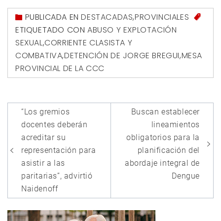
PUBLICADA EN
DESTACADAS
,
PROVINCIALES
ETIQUETADO CON
ABUSO Y EXPLOTACIÓN
SEXUAL
,
CORRIENTE CLASISTA Y
COMBATIVA
,
DETENCIÓN DE JORGE BREGUI
,
MESA
PROVINCIAL DE LA CCC
Navegación
“Los gremios
Buscan establecer
de
docentes deberán
lineamientos
entradas
acreditar su
obligatorios para la
representación para
planificación del
asistir a las
abordaje integral de
paritarias”, advirtió
Dengue
Naidenoff