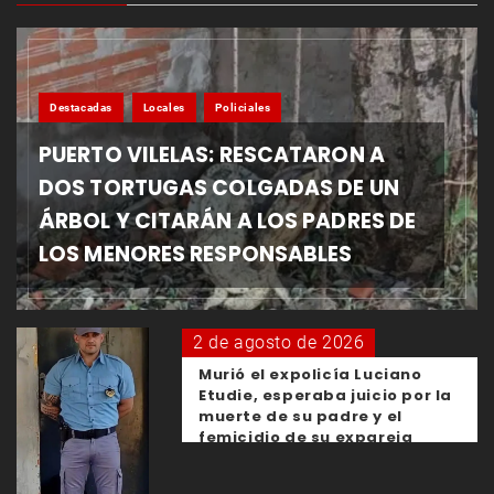
Destacadas
Locales
Policiales
PUERTO VILELAS: RESCATARON A
DOS TORTUGAS COLGADAS DE UN
ÁRBOL Y CITARÁN A LOS PADRES DE
LOS MENORES RESPONSABLES
2 de agosto de 2026
Murió el expolicía Luciano
Etudie, esperaba juicio por la
muerte de su padre y el
femicidio de su expareja