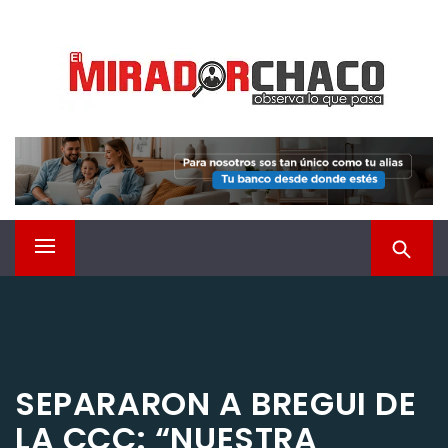
Saltar
EL MIRADOR CHACO
al
contenido
Observá lo que pasa
Menú
principal
SEPARARON A BREGUI DE
LA CCC: “NUESTRA