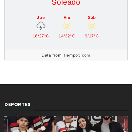
Soleado
Jue
Vie
Sáb
18/27°C
14/32°C
9/17°C
Data from
Tiempo3.com
DEPORTES