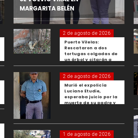
MARGARITA BELÉN
2 de agosto de 2026
Puerto Vilelas:
Rescataron a dos
tortugas colgadas de
un árbol y citarán a
los padres de los
menores responsables
2 de agosto de 2026
Murió el expolicía
Luciano Etudie,
esperaba juicio por la
muerte de su padre y
el femicidio de su
expareja
1 de agosto de 2026