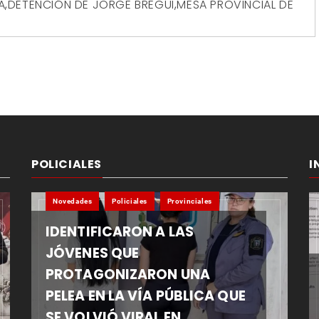
A
,
DETENCIÓN DE JORGE BREGUI
,
MESA PROVINCIAL DE
POLICIALES
I
Novedades
Policiales
Provinciales
IDENTIFICARON A LAS
JÓVENES QUE
PROTAGONIZARON UNA
PELEA EN LA VÍA PÚBLICA QUE
SE VOLVIÓ VIRAL EN