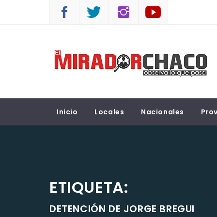
Saltar
al
contenido
EL MIRADOR CHACO
Observá lo que pasa
Inicio
Locales
Nacionales
Prov
ETIQUETA:
DETENCIÓN DE JORGE BREGUI