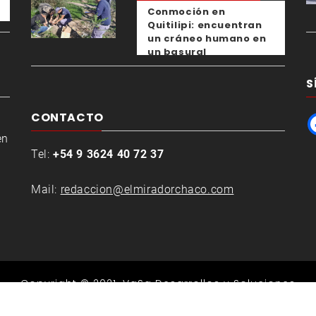
Conmoción en
Quitilipi: encuentran
un cráneo humano en
un basural
S
CONTACTO
en
Tel:
+54 9 3624 40 72 37
Mail:
redaccion@elmiradorchaco.com
Copyright © 2021.
VaSa Desarrollos y Soluciones