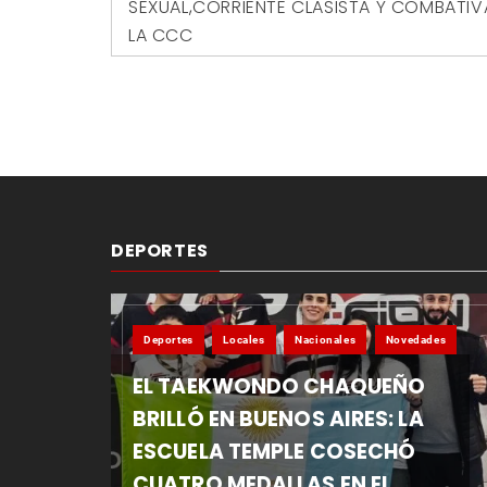
SEXUAL
,
CORRIENTE CLASISTA Y COMBATIV
LA CCC
DEPORTES
Deportes
Locales
Nacionales
Novedades
EL TAEKWONDO CHAQUEÑO
BRILLÓ EN BUENOS AIRES: LA
ESCUELA TEMPLE COSECHÓ
CUATRO MEDALLAS EN EL