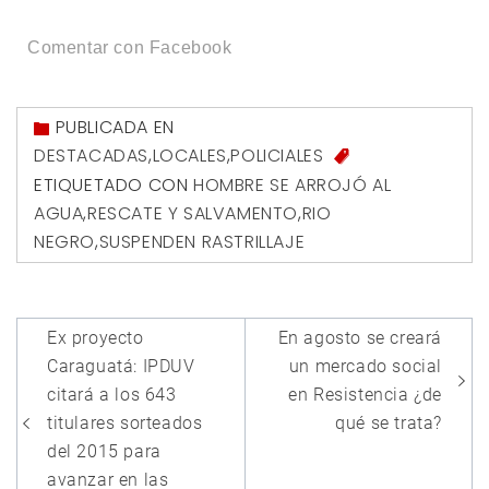
Comentar con Facebook
PUBLICADA EN
DESTACADAS
,
LOCALES
,
POLICIALES
ETIQUETADO CON
HOMBRE SE ARROJÓ AL
AGUA
,
RESCATE Y SALVAMENTO
,
RIO
NEGRO
,
SUSPENDEN RASTRILLAJE
Navegación
Ex proyecto
En agosto se creará
de
Caraguatá: IPDUV
un mercado social
entradas
citará a los 643
en Resistencia ¿de
titulares sorteados
qué se trata?
del 2015 para
avanzar en las