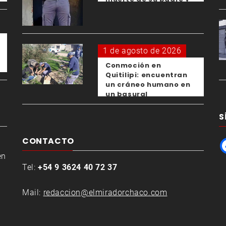
el femicidio de su
expareja
1 de agosto de 2026
Conmoción en
Quitilipi: encuentran
un cráneo humano en
un basural
S
CONTACTO
en
Tel:
+54 9 3624 40 72 37
Mail:
redaccion@elmiradorchaco.com