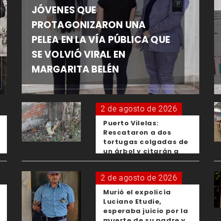
JÓVENES QUE
PROTAGONIZARON UNA
PELEA EN LA VÍA PÚBLICA QUE
SE VOLVIÓ VIRAL EN
MARGARITA BELÉN
2 de agosto de 2026
Puerto Vilelas:
Rescataron a dos
tortugas colgadas de
un árbol y citarán a
los padres de los
menores responsables
2 de agosto de 2026
Murió el expolicía
Luciano Etudie,
esperaba juicio por la
muerte de su padre y