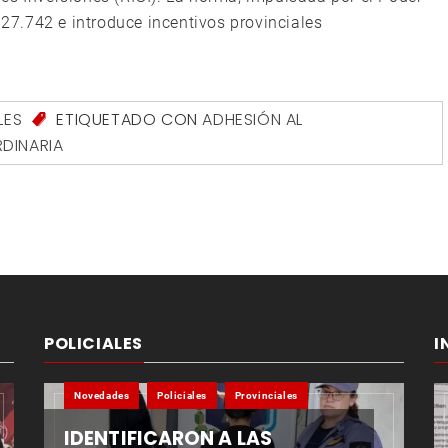
 27.742 e introduce incentivos provinciales
LES
ETIQUETADO CON
ADHESIÓN AL
DINARIA
POLICIALES
I
Novedades
Policiales
Provinciales
IDENTIFICARON A LAS