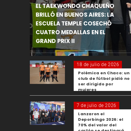
EL TAEKWONDO CHAQUEÑO
BRILLÓ EN BUENOS AIRES: LA
ESCUELA TEMPLE COSECHÓ
CUATRO MEDALLAS EN EL
GRAND PRIX II
18 de julio de 2026
Polémica en Chaco: un
club de fútbol pidió no
ser dirigido por
mujeres
7 de julio de 2026
Lanzaron el
Deporbingo 2026: el
70% del valor del
cartón se destinará