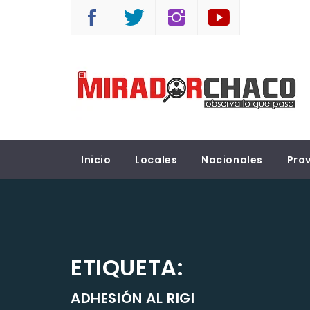
Saltar
al
contenido
EL MIRADOR CHACO
Observá lo que pasa
Inicio
Locales
Nacionales
Prov
ETIQUETA:
ADHESIÓN AL RIGI