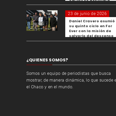
para los clubes
23 de junio de 2026
Daniel Cravero asumió
su quinto ciclo en For
Ever con la misión de
salvarlo del descenso
¿QUIENES SOMOS?
Somos un equipo de periodistas que busca
mostrar, de manera dinámica, lo que sucede 
el Chaco y en el mundo.