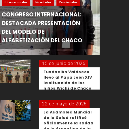
Internacionales
Novedades
Provinciales
CONGRESO INTERNACIONAL:
DESTACADA PRESENTACIÓN
DEL MODELO DE
ALFABETIZACIÓN DEL CHACO
15 de junio de 2026
Fundación Valdocco
llevó al Papa León XIV
la situación de los
niños Wichí de Chaco
22 de mayo de 2026
La Asamblea Mundial
de la Salud ratificó
oficialmente la salida
de la Argentina de la