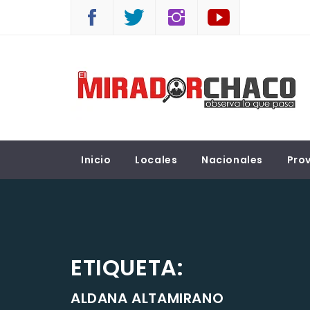
Saltar
al
contenido
EL MIRADOR CHACO
Observá lo que pasa
Inicio
Locales
Nacionales
Prov
ETIQUETA:
ALDANA ALTAMIRANO