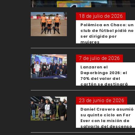
18 de julio de 2026
Polémica en Chaco: un
club de fútbol pidió no
ser dirigido por
mujeres
7 de julio de 2026
Lanzaron el
Deporbingo 2026: el
70% del valor del
cartón se destinará
para los clubes
23 de junio de 2026
Daniel Cravero asumió
su quinto ciclo en For
Ever con la misión de
salvarlo del descenso