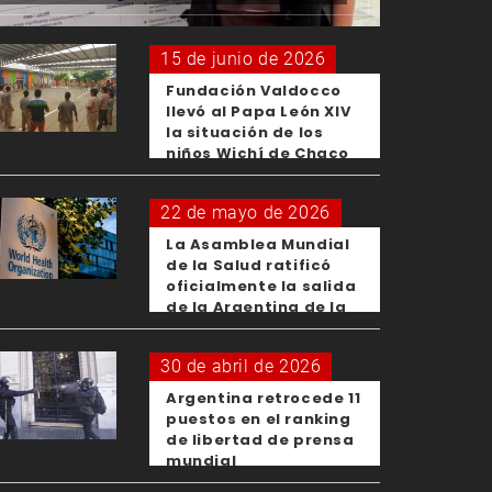
15 de junio de 2026
Fundación Valdocco
llevó al Papa León XIV
la situación de los
niños Wichí de Chaco
22 de mayo de 2026
La Asamblea Mundial
de la Salud ratificó
oficialmente la salida
de la Argentina de la
OMS
30 de abril de 2026
Argentina retrocede 11
puestos en el ranking
de libertad de prensa
mundial