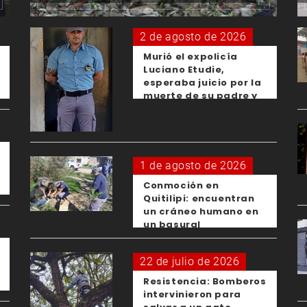
2 de agosto de 2026
Murió el expolicía
Luciano Etudie,
esperaba juicio por la
muerte de su padre y
el femicidio de su
expareja
1 de agosto de 2026
Conmoción en
Quitilipi: encuentran
un cráneo humano en
un basural
22 de julio de 2026
Resistencia: Bomberos
intervinieron para