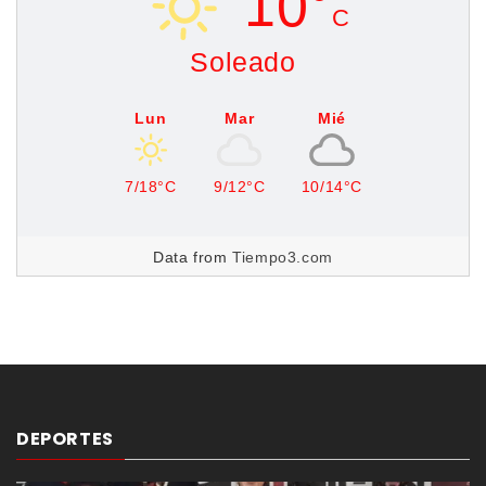
10°
C
Soleado
Lun
Mar
Mié
7/18°C
9/12°C
10/14°C
Data from
Tiempo3.com
DEPORTES