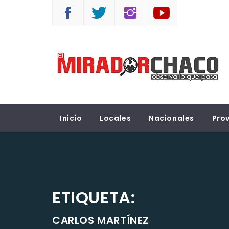
Saltar
al
contenido
EL MIRADOR CHACO
Observá lo que pasa
Inicio
Locales
Nacionales
Prov
ETIQUETA:
CARLOS MARTÍNEZ