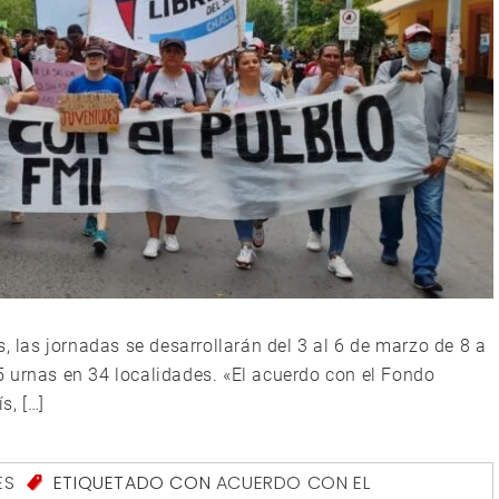
s, las jornadas se desarrollarán del 3 al 6 de marzo de 8 a
 urnas en 34 localidades. «El acuerdo con el Fondo
s, […]
ES
ETIQUETADO CON
ACUERDO CON EL