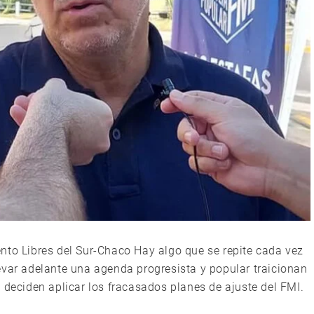
nto Libres del Sur-Chaco Hay algo que se repite cada vez
evar adelante una agenda progresista y popular traicionan
 deciden aplicar los fracasados planes de ajuste del FMI.