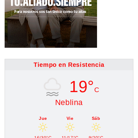
Tiempo en Resistencia
19°
C
Neblina
Jue
Vie
Sáb
16/30°C
11/17°C
9/20°C