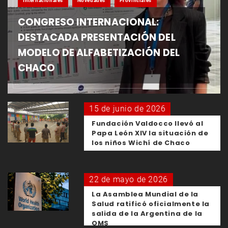
Internacionales
Novedades
Provinciales
CONGRESO INTERNACIONAL:
DESTACADA PRESENTACIÓN DEL
MODELO DE ALFABETIZACIÓN DEL
CHACO
15 de junio de 2026
Fundación Valdocco llevó al
Papa León XIV la situación de
los niños Wichí de Chaco
22 de mayo de 2026
La Asamblea Mundial de la
Salud ratificó oficialmente la
salida de la Argentina de la
OMS