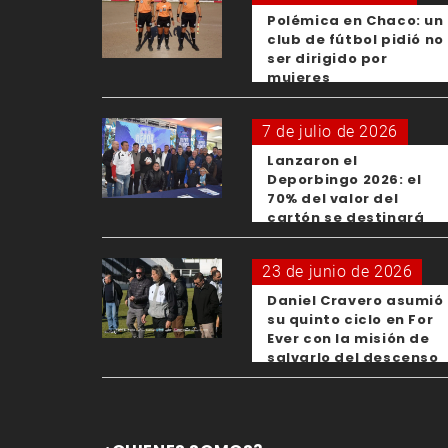
Polémica en Chaco: un
club de fútbol pidió no
ser dirigido por
mujeres
7 de julio de 2026
Lanzaron el
Deporbingo 2026: el
70% del valor del
cartón se destinará
para los clubes
23 de junio de 2026
Daniel Cravero asumió
su quinto ciclo en For
Ever con la misión de
salvarlo del descenso