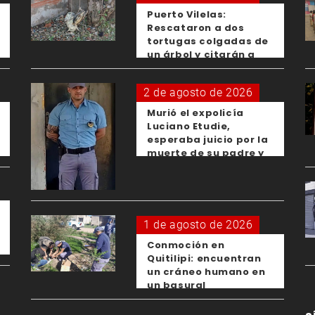
Puerto Vilelas:
Rescataron a dos
tortugas colgadas de
un árbol y citarán a
los padres de los
menores responsables
2 de agosto de 2026
Murió el expolicía
Luciano Etudie,
esperaba juicio por la
muerte de su padre y
el femicidio de su
expareja
1 de agosto de 2026
Conmoción en
Quitilipi: encuentran
un cráneo humano en
un basural