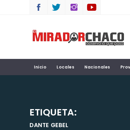
Saltar
al
contenido
EL MIRADOR CHACO
Observá lo que pasa
Inicio
Locales
Nacionales
Prov
ETIQUETA:
DANTE GEBEL