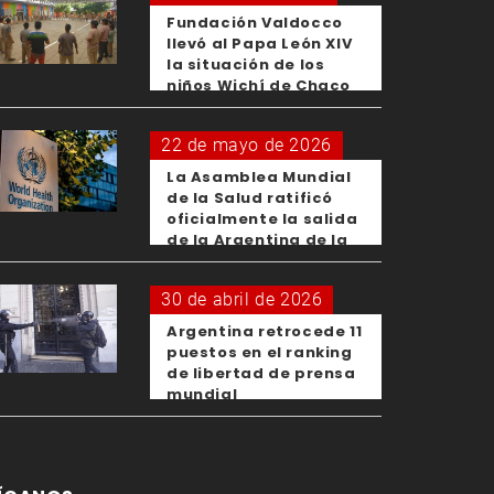
Fundación Valdocco
llevó al Papa León XIV
la situación de los
niños Wichí de Chaco
22 de mayo de 2026
La Asamblea Mundial
de la Salud ratificó
oficialmente la salida
de la Argentina de la
OMS
30 de abril de 2026
Argentina retrocede 11
puestos en el ranking
de libertad de prensa
mundial