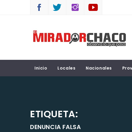
Saltar
al
contenido
EL MIRADOR CHACO
Observá lo que pasa
Inicio
Locales
Nacionales
Prov
ETIQUETA:
DENUNCIA FALSA