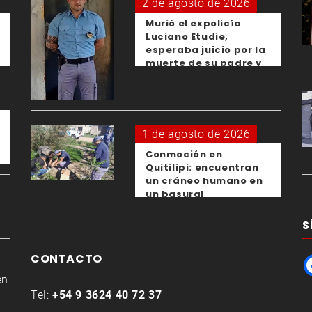
2 de agosto de 2026
Murió el expolicía
Luciano Etudie,
esperaba juicio por la
muerte de su padre y
el femicidio de su
expareja
1 de agosto de 2026
Conmoción en
Quitilipi: encuentran
un cráneo humano en
un basural
S
CONTACTO
en
Tel:
+54 9 3624 40 72 37