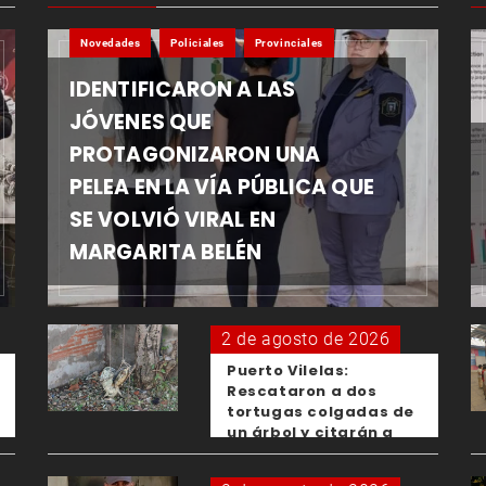
Novedades
Policiales
Provinciales
IDENTIFICARON A LAS
JÓVENES QUE
PROTAGONIZARON UNA
PELEA EN LA VÍA PÚBLICA QUE
SE VOLVIÓ VIRAL EN
MARGARITA BELÉN
2 de agosto de 2026
Puerto Vilelas:
Rescataron a dos
tortugas colgadas de
un árbol y citarán a
los padres de los
menores responsables