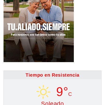
Tiempo en Resistencia
9°
C
Soleado