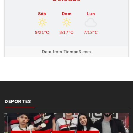
Sáb
Dom
Lun
9/21°C
8/17°C
7/12°C
Data from
Tiempo3.com
DEPORTES