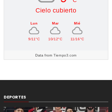
C
Cielo cubierto
Lun
Mar
Mié
9/11°C
10/12°C
11/16°C
Data from
Tiempo3.com
DEPORTES