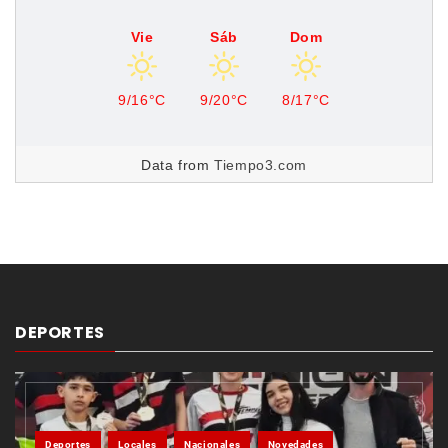
Vie
Sáb
Dom
9/16°C
9/20°C
8/17°C
Data from
Tiempo3.com
DEPORTES
Deportes
Locales
Nacionales
Novedades