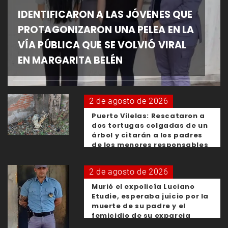
IDENTIFICARON A LAS JÓVENES QUE
PROTAGONIZARON UNA PELEA EN LA
VÍA PÚBLICA QUE SE VOLVIÓ VIRAL
EN MARGARITA BELÉN
2 de agosto de 2026
Puerto Vilelas: Rescataron a
dos tortugas colgadas de un
árbol y citarán a los padres
de los menores responsables
2 de agosto de 2026
Murió el expolicía Luciano
Etudie, esperaba juicio por la
muerte de su padre y el
femicidio de su expareja