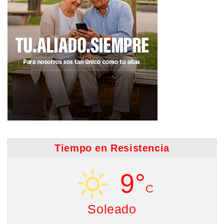
Tiempo en Resistencia
9°
C
Soleado