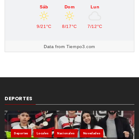
Sáb
Dom
Lun
9/21°C
8/17°C
7/12°C
Data from
Tiempo3.com
DEPORTES
Deportes
Locales
Nacionales
Novedades