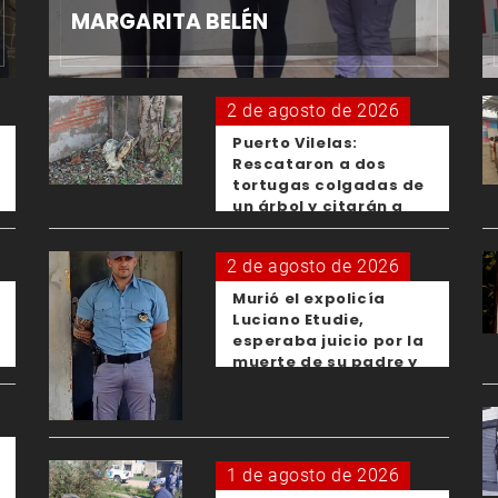
MARGARITA BELÉN
2 de agosto de 2026
Puerto Vilelas:
Rescataron a dos
tortugas colgadas de
un árbol y citarán a
los padres de los
menores responsables
2 de agosto de 2026
Murió el expolicía
Luciano Etudie,
esperaba juicio por la
muerte de su padre y
el femicidio de su
expareja
1 de agosto de 2026