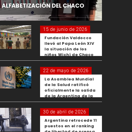
ALFABETIZACIÓN DEL CHACO
15 de junio de 2026
Fundación Valdocco
llevó al Papa León XIV
la situación de los
niños Wichí de Chaco
22 de mayo de 2026
La Asamblea Mundial
de la Salud ratificó
oficialmente la salida
de la Argentina de la
OMS
30 de abril de 2026
Argentina retrocede 11
puestos en el ranking
de libertad de prensa