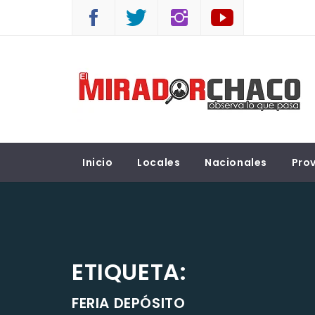
Saltar
al
contenido
EL MIRADOR CHACO
Observá lo que pasa
Inicio
Locales
Nacionales
Prov
ETIQUETA:
FERIA DEPÓSITO