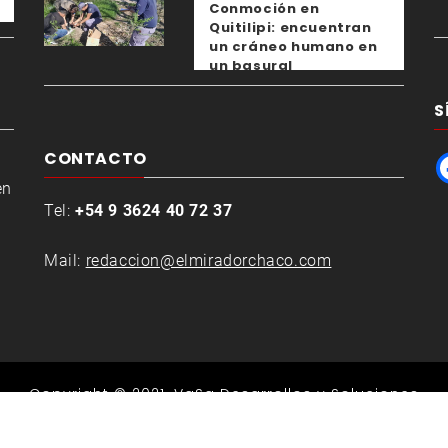
Conmoción en
Quitilipi: encuentran
un cráneo humano en
un basural
S
CONTACTO
en
Tel:
+54 9 3624 40 72 37
Mail:
redaccion@elmiradorchaco.com
Copyright © 2021.
VaSa Desarrollos y Soluciones