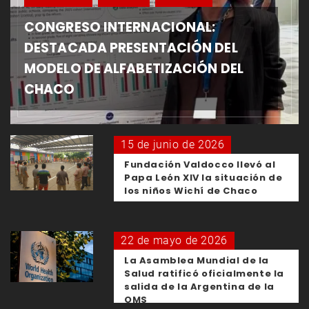
CONGRESO INTERNACIONAL:
DESTACADA PRESENTACIÓN DEL
MODELO DE ALFABETIZACIÓN DEL
CHACO
15 de junio de 2026
Fundación Valdocco llevó al
Papa León XIV la situación de
los niños Wichí de Chaco
22 de mayo de 2026
La Asamblea Mundial de la
Salud ratificó oficialmente la
salida de la Argentina de la
OMS