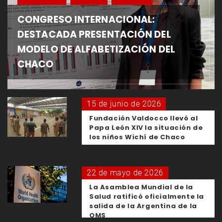
CONGRESO INTERNACIONAL:
DESTACADA PRESENTACIÓN DEL
MODELO DE ALFABETIZACIÓN DEL
CHACO
15 de junio de 2026
Fundación Valdocco llevó al
Papa León XIV la situación de
los niños Wichí de Chaco
22 de mayo de 2026
La Asamblea Mundial de la
Salud ratificó oficialmente la
salida de la Argentina de la
OMS