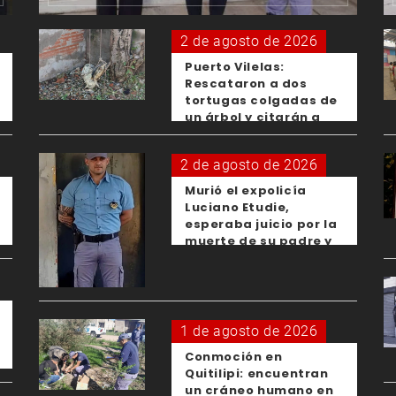
2 de agosto de 2026
Puerto Vilelas:
Rescataron a dos
tortugas colgadas de
un árbol y citarán a
los padres de los
menores responsables
2 de agosto de 2026
Murió el expolicía
Luciano Etudie,
esperaba juicio por la
muerte de su padre y
el femicidio de su
expareja
1 de agosto de 2026
Conmoción en
Quitilipi: encuentran
un cráneo humano en