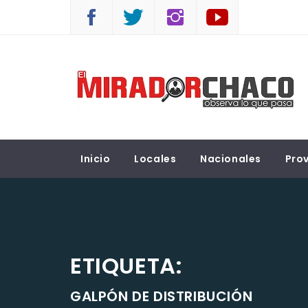
Saltar
al
contenido
EL MIRADOR CHACO
Observá lo que pasa
Inicio
Locales
Nacionales
Prov
ETIQUETA:
GALPÓN DE DISTRIBUCIÓN