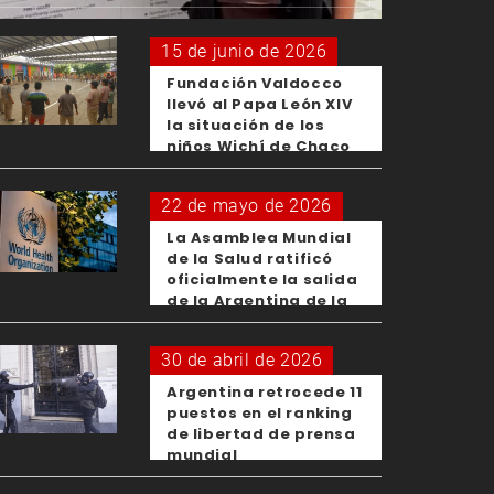
15 de junio de 2026
Fundación Valdocco
llevó al Papa León XIV
la situación de los
niños Wichí de Chaco
22 de mayo de 2026
La Asamblea Mundial
de la Salud ratificó
oficialmente la salida
de la Argentina de la
OMS
30 de abril de 2026
Argentina retrocede 11
puestos en el ranking
de libertad de prensa
mundial