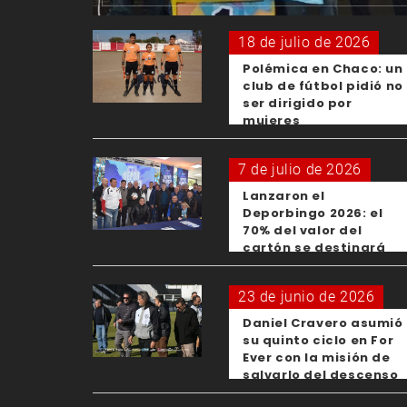
18 de julio de 2026
Polémica en Chaco: un
club de fútbol pidió no
ser dirigido por
mujeres
7 de julio de 2026
Lanzaron el
Deporbingo 2026: el
70% del valor del
cartón se destinará
para los clubes
23 de junio de 2026
Daniel Cravero asumió
su quinto ciclo en For
Ever con la misión de
salvarlo del descenso