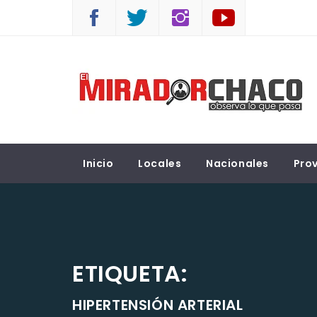
Saltar
al
contenido
EL MIRADOR CHACO
Observá lo que pasa
Inicio
Locales
Nacionales
Prov
ETIQUETA:
HIPERTENSIÓN ARTERIAL