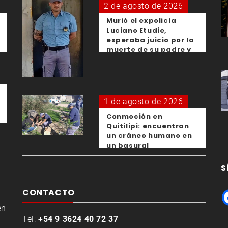
2 de agosto de 2026
Murió el expolicía
Luciano Etudie,
esperaba juicio por la
muerte de su padre y
el femicidio de su
expareja
1 de agosto de 2026
Conmoción en
Quitilipi: encuentran
un cráneo humano en
un basural
S
CONTACTO
en
Tel:
+54 9 3624 40 72 37