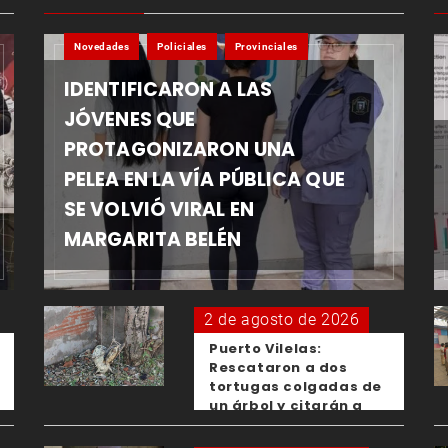
Novedades
Policiales
Provinciales
IDENTIFICARON A LAS
JÓVENES QUE
PROTAGONIZARON UNA
PELEA EN LA VÍA PÚBLICA QUE
SE VOLVIÓ VIRAL EN
MARGARITA BELÉN
2 de agosto de 2026
Puerto Vilelas:
Rescataron a dos
tortugas colgadas de
un árbol y citarán a
los padres de los
menores responsables