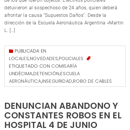
de los que fueron objetos. Efectivos policiales
detuvieron al sospechoso de 24 años, quien deberá
afrontar la causa “Supuestos Daños”. Desde la
dirección de la Escuela Aeronáutica Argentina «Martin
L. […]
PUBLICADA EN
LOCALES
,
NOVEDADES
,
POLICIALES
ETIQUETADO CON
COMISARÍA
UNDÉCIMA
,
DETENCIÓN
,
ESCUELA
AERONÁUTICA
,
INSEGURIDAD
,
ROBO DE CABLES
DENUNCIAN ABANDONO Y
CONSTANTES ROBOS EN EL
HOSPITAL 4 DE JUNIO