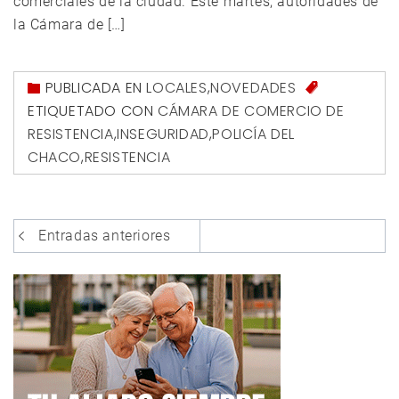
comerciales de la ciudad. Este martes, autoridades de
la Cámara de […]
PUBLICADA EN
LOCALES
,
NOVEDADES
ETIQUETADO CON
CÁMARA DE COMERCIO DE
RESISTENCIA
,
INSEGURIDAD
,
POLICÍA DEL
CHACO
,
RESISTENCIA
Navegación
Entradas anteriores
de
entradas