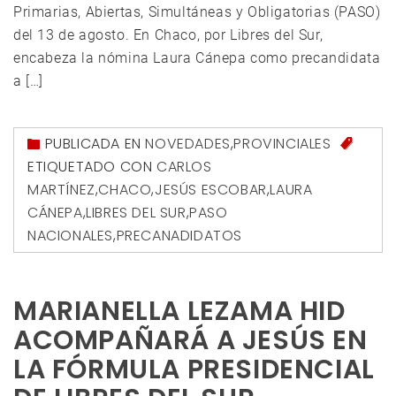
Primarias, Abiertas, Simultáneas y Obligatorias (PASO)
del 13 de agosto. En Chaco, por Libres del Sur,
encabeza la nómina Laura Cánepa como precandidata
a […]
PUBLICADA EN
NOVEDADES
,
PROVINCIALES
ETIQUETADO CON
CARLOS
MARTÍNEZ
,
CHACO
,
JESÚS ESCOBAR
,
LAURA
CÁNEPA
,
LIBRES DEL SUR
,
PASO
NACIONALES
,
PRECANADIDATOS
MARIANELLA LEZAMA HID
ACOMPAÑARÁ A JESÚS EN
LA FÓRMULA PRESIDENCIAL