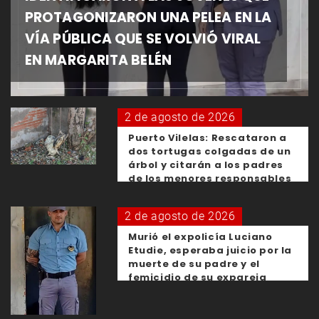
PROTAGONIZARON UNA PELEA EN LA
VÍA PÚBLICA QUE SE VOLVIÓ VIRAL
EN MARGARITA BELÉN
2 de agosto de 2026
Puerto Vilelas: Rescataron a
dos tortugas colgadas de un
árbol y citarán a los padres
de los menores responsables
2 de agosto de 2026
Murió el expolicía Luciano
Etudie, esperaba juicio por la
muerte de su padre y el
femicidio de su expareja