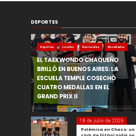
DEPORTES
Deportes
Locales
Nacionales
Novedades
EL TAEKWONDO CHAQUEÑO
BRILLÓ EN BUENOS AIRES: LA
ESCUELA TEMPLE COSECHÓ
CUATRO MEDALLAS EN EL
GRAND PRIX II
18 de julio de 2026
Polémica en Chaco: un
club de fútbol pidió no