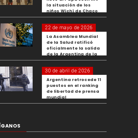
la situación de los
niños Wichí de Chaco
22 de mayo de 2026
La Asamblea Mundial
de la Salud ratificó
oficialmente la salida
de la Argentina de la
OMS
30 de abril de 2026
Argentina retrocede 11
puestos en el ranking
de libertad de prensa
mundial
ÍGANOS