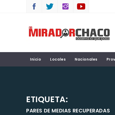
Saltar
al
contenido
EL MIRADOR CHACO
Observá lo que pasa
Inicio
Locales
Nacionales
Prov
ETIQUETA:
PARES DE MEDIAS RECUPERADAS