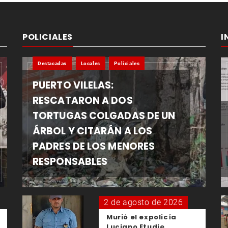
POLICIALES
I
Destacadas
Locales
Policiales
PUERTO VILELAS:
RESCATARON A DOS
TORTUGAS COLGADAS DE UN
ÁRBOL Y CITARÁN A LOS
PADRES DE LOS MENORES
RESPONSABLES
2 de agosto de 2026
Murió el expolicía
Luciano Etudie,