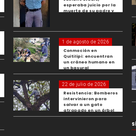
esperaba juicio por la
muerte de su padre y
el femicidio de su
expareja
1 de agosto de 2026
Conmoción en
Quitilipi: encuentran
un cráneo humano en
un basural
22 de julio de 2026
Resistencia: Bomberos
intervinieron para
salvar a un gato
atrapado en un árbol
S