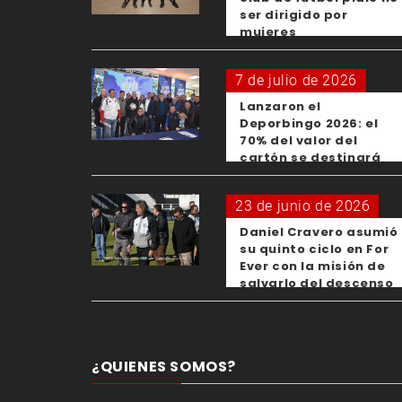
ser dirigido por
mujeres
7 de julio de 2026
Lanzaron el
Deporbingo 2026: el
70% del valor del
cartón se destinará
para los clubes
23 de junio de 2026
Daniel Cravero asumió
su quinto ciclo en For
Ever con la misión de
salvarlo del descenso
¿QUIENES SOMOS?