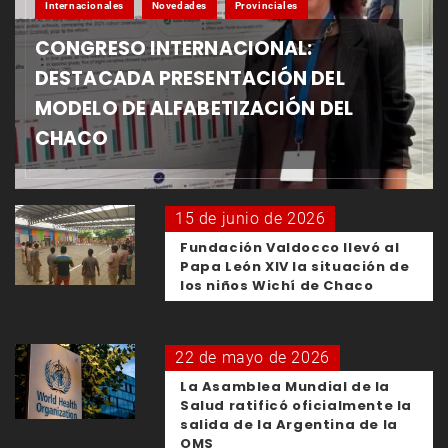
Internacionales
Novedades
Provinciales
CONGRESO INTERNACIONAL:
DESTACADA PRESENTACIÓN DEL
MODELO DE ALFABETIZACIÓN DEL
CHACO
15 de junio de 2026
Fundación Valdocco llevó al
Papa León XIV la situación de
los niños Wichí de Chaco
22 de mayo de 2026
La Asamblea Mundial de la
Salud ratificó oficialmente la
salida de la Argentina de la
OMS