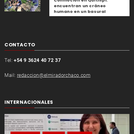
Conmoción en Quitilipi:
encuentran un cráneo
humano en un basural
CONTACTO
Tel:
+54 9 3624 40 72 37
Mail:
redaccion@elmiradorchaco.com
INTERNACIONALES