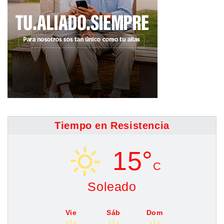
Tiempo en Resistencia
15°
C
Soleado
Vie
Sáb
Dom