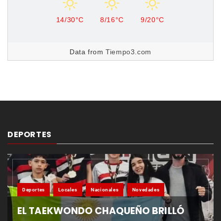
14/30°C
8/16°C
9/20°C
Data from
Tiempo3.com
DEPORTES
Deportes
Locales
Nacionales
Novedades
EL TAEKWONDO CHAQUEÑO BRILLÓ