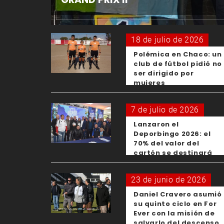
18 de julio de 2026
Polémica en Chaco: un
club de fútbol pidió no
ser dirigido por
mujeres
7 de julio de 2026
Lanzaron el
Deporbingo 2026: el
70% del valor del
cartón se destinará
para los clubes
23 de junio de 2026
Daniel Cravero asumió
su quinto ciclo en For
Ever con la misión de
salvarlo del descenso