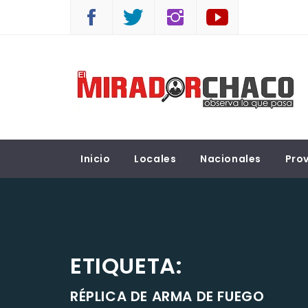
Saltar
al
contenido
EL MIRADOR CHACO
Observá lo que pasa
Inicio
Locales
Nacionales
Prov
ETIQUETA:
RÉPLICA DE ARMA DE FUEGO