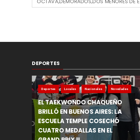
OCTAVA
,
DEMORADOS
,
DOS MENORES DE 
DEPORTES
Deportes
Locales
Nacionales
Novedades
EL TAEKWONDO CHAQUEÑO
BRILLÓ EN BUENOS AIRES: LA
ESCUELA TEMPLE COSECHÓ
CUATRO MEDALLAS EN EL
GRAND PRIX II