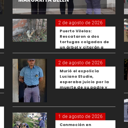
2 de agosto de 2026
Puerto Vilelas:
Rescataron a dos
tortugas colgadas de
un árbol y citarán a
los padres de los
menores responsables
2 de agosto de 2026
Murió el expolicía
Luciano Etudie,
esperaba juicio por la
muerte de su padre y
el femicidio de su
expareja
1 de agosto de 2026
Conmoción en