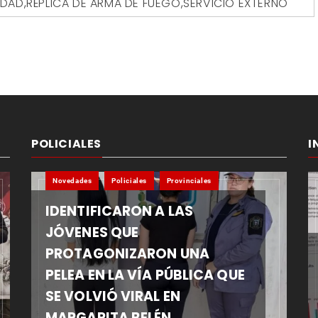
EDAD
,
RÉPLICA DE ARMA DE FUEGO
,
SERVICIO EXTERNO
POLICIALES
I
Novedades
Policiales
Provinciales
IDENTIFICARON A LAS
JÓVENES QUE
PROTAGONIZARON UNA
PELEA EN LA VÍA PÚBLICA QUE
SE VOLVIÓ VIRAL EN
MARGARITA BELÉN