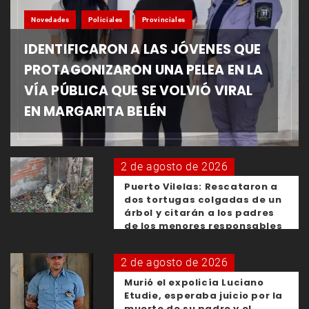
Novedades
Policiales
Provinciales
IDENTIFICARON A LAS JÓVENES QUE
PROTAGONIZARON UNA PELEA EN LA
VÍA PÚBLICA QUE SE VOLVIÓ VIRAL
EN MARGARITA BELÉN
2 de agosto de 2026
Puerto Vilelas: Rescataron a
dos tortugas colgadas de un
árbol y citarán a los padres
de los menores responsables
2 de agosto de 2026
Murió el expolicía Luciano
Etudie, esperaba juicio por la
muerte de su padre y el