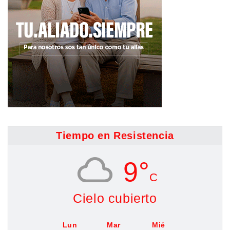
Tiempo en Resistencia
9°
C
Cielo cubierto
Lun
Mar
Mié