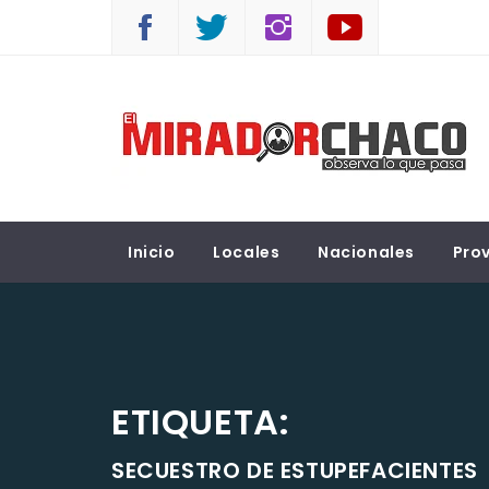
Saltar
al
contenido
EL MIRADOR CHACO
Observá lo que pasa
Inicio
Locales
Nacionales
Prov
ETIQUETA:
SECUESTRO DE ESTUPEFACIENTES