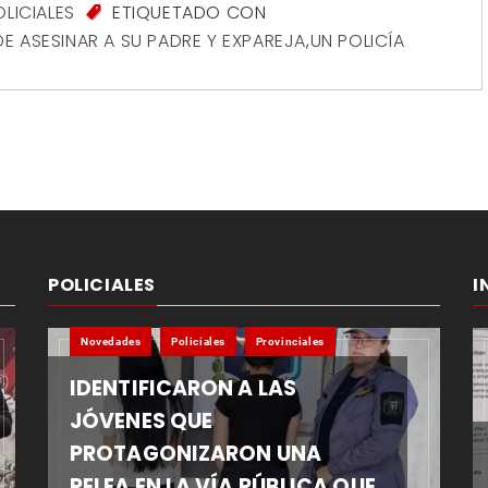
OLICIALES
ETIQUETADO CON
E ASESINAR A SU PADRE Y EXPAREJA
,
UN POLICÍA
POLICIALES
I
Novedades
Policiales
Provinciales
IDENTIFICARON A LAS
JÓVENES QUE
PROTAGONIZARON UNA
PELEA EN LA VÍA PÚBLICA QUE