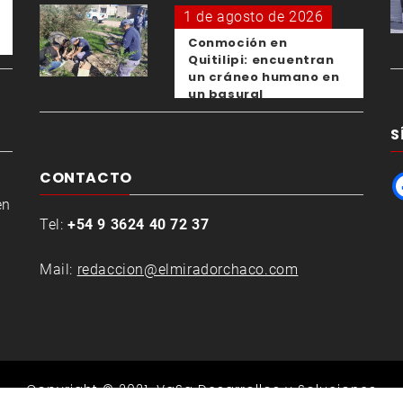
1 de agosto de 2026
Conmoción en
Quitilipi: encuentran
un cráneo humano en
un basural
S
CONTACTO
en
Tel:
+54 9 3624 40 72 37
Mail:
redaccion@elmiradorchaco.com
Copyright © 2021.
VaSa Desarrollos y Soluciones