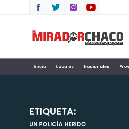
Saltar
al
contenido
EL MIRADOR CHACO
Observá lo que pasa
Inicio
Locales
Nacionales
Prov
ETIQUETA:
UN POLICÍA HERIDO