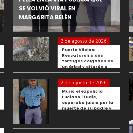
SE VOLVIÓ VIRAL EN
MARGARITA BELÉN
2 de agosto de 2026
Puerto Vilelas:
Rescataron a dos
tortugas colgadas de
un árbol y citarán a
los padres de los
menores responsables
2 de agosto de 2026
Murió el expolicía
Luciano Etudie,
esperaba juicio por la
muerte de su padre y
el femicidio de su
expareja