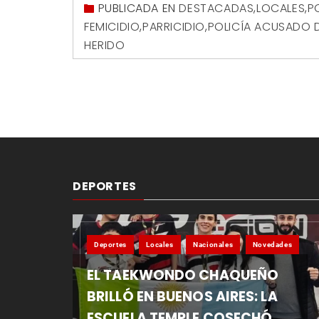
PUBLICADA EN
DESTACADAS
,
LOCALES
,
P
FEMICIDIO
,
PARRICIDIO
,
POLICÍA ACUSADO D
HERIDO
DEPORTES
Deportes
Locales
Nacionales
Novedades
EL TAEKWONDO CHAQUEÑO
BRILLÓ EN BUENOS AIRES: LA
ESCUELA TEMPLE COSECHÓ