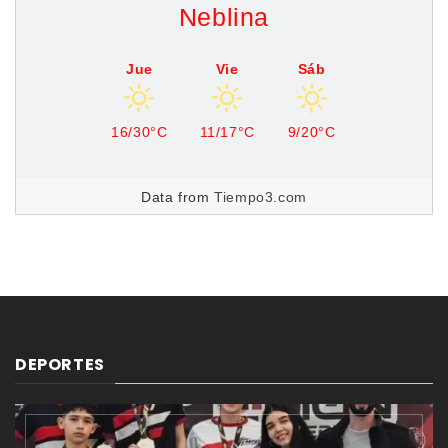
Neblina
Jue
Vie
Sáb
16/30°C
11/17°C
9/20°C
Data from
Tiempo3.com
DEPORTES