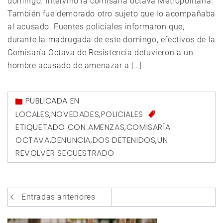
domingo. Intervino la comisaría octava Metropolitana.
También fue demorado otro sujeto que lo acompañaba
al acusado. Fuentes policiales informaron que,
durante la madrugada de este domingo, efectivos de la
Comisaría Octava de Resistencia detuvieron a un
hombre acusado de amenazar a […]
PUBLICADA EN
LOCALES
,
NOVEDADES
,
POLICIALES
ETIQUETADO CON
AMENZAS
,
COMISARÍA
OCTAVA
,
DENUNCIA
,
DOS DETENIDOS
,
UN
REVOLVER SECUESTRADO
Navegación
Entradas anteriores
de