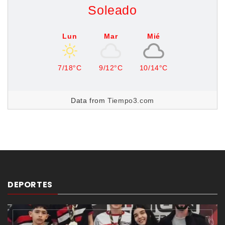
Soleado
Lun
Mar
Mié
7/18°C
9/12°C
10/14°C
Data from
Tiempo3.com
DEPORTES