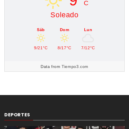
C
Soleado
Sáb
Dom
Lun
9/21°C
8/17°C
7/12°C
Data from
Tiempo3.com
DEPORTES