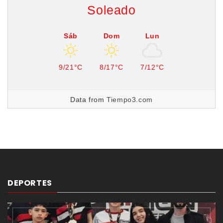
Soleado
Sáb
Dom
Lun
9/21°C
8/17°C
7/12°C
Data from
Tiempo3.com
DEPORTES