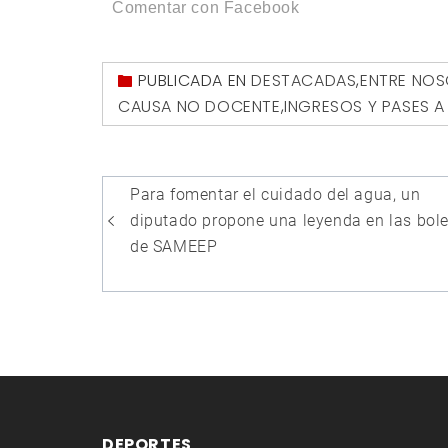
Comentar con Facebook
PUBLICADA EN
DESTACADAS
,
ENTRE NO
CAUSA NO DOCENTE
,
INGRESOS Y PASES A
Navegación
Para fomentar el cuidado del agua, un
de
diputado propone una leyenda en las bol
entradas
de SAMEEP
DEPORTES