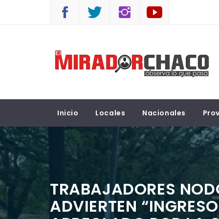
Saltar
al
contenido
EL MIRADOR CHACO
Observá lo que pasa
Inicio
Locales
Nacionales
Prov
TRABAJADORES NODO
ADVIERTEN “INGRESO