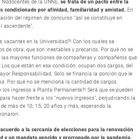
es Nodocentes de la UNNE,
se trata de un pacto entre la
es condicionado por afinidad, familiaridad y amistad.
En
tación del régimen de concurso “así se constituye en
al ascendente”.
s vacantes en la Universidad?! Con los cuales se
tos de obra, que son inestables y precarios. Por qué no se
rio, las mayores funciones de compañeras y compañeros que
 Los que están en esa condición, ocupan dos cargos, del
ayor Responsabilidad. Solo se financia la porción que le
upa. Por qué no se menciona la cantidad de cargos
án los ingresos a Planta Permanente?! Será que se pueden
 para hacer frente a los “nuevos ingresos”, perjudicando la
de más de 10; 15; 20 años y más, esperando la
tionaron.
 acuerdo a la cercanía de elecciones para la renovación
ad y un mandato vencido y prorrogado por la pandemia,