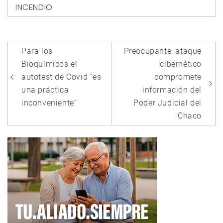
INCENDIO
Navegación
Para los
Preocupante: ataque
de
Bioquímicos el
cibernético
entradas
autotest de Covid “es
compromete
una práctica
información del
inconveniente”
Poder Judicial del
Chaco