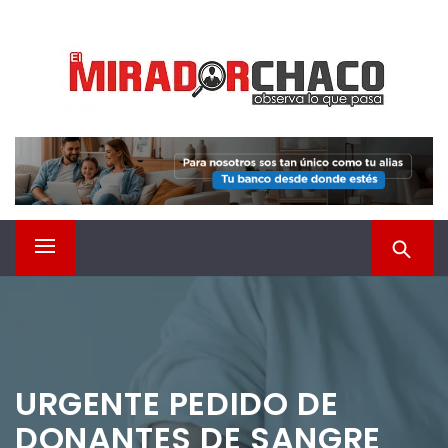
Saltar
EL MIRADOR CHACO
al
contenido
Observá lo que pasa
Menú
principal
URGENTE PEDIDO DE
DONANTES DE SANGRE