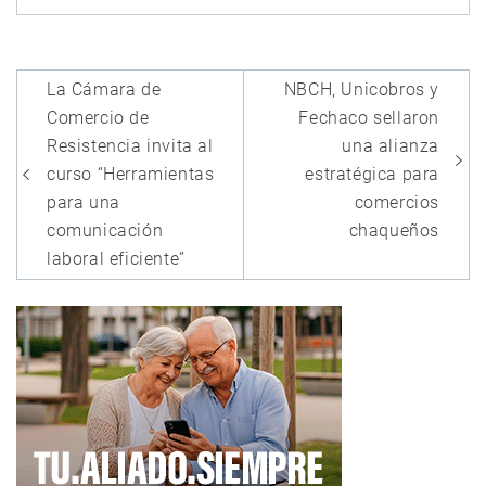
Navegación
La Cámara de
NBCH, Unicobros y
de
Comercio de
Fechaco sellaron
entradas
Resistencia invita al
una alianza
curso “Herramientas
estratégica para
para una
comercios
comunicación
chaqueños
laboral eficiente”